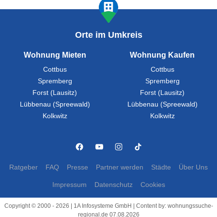
Orte im Umkreis
Wohnung Mieten
Wohnung Kaufen
Cottbus
Cottbus
Spremberg
Spremberg
Forst (Lausitz)
Forst (Lausitz)
Lübbenau (Spreewald)
Lübbenau (Spreewald)
Kolkwitz
Kolkwitz
Ratgeber
FAQ
Presse
Partner werden
Städte
Über Uns
Impressum
Datenschutz
Cookies
Copyright © 2000 - 2026 | 1A Infosysteme GmbH | Content by: wohnungssuche-
regional.de 07.08.2026