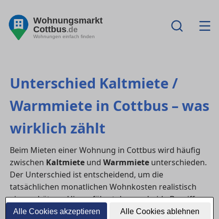
Wohnungsmarkt
Cottbus
.de
Wohnungen einfach finden
Unterschied Kaltmiete /
Warmmiete in Cottbus – was
wirklich zählt
Beim Mieten einer Wohnung in Cottbus wird häufig
zwischen
Kaltmiete
und
Warmmiete
unterschieden.
Der Unterschied ist entscheidend, um die
tatsächlichen monatlichen Wohnkosten realistisch
einzuschätzen. Hier erfährst du, was beide Begriffe
genau bedeuten, welche Nebenkosten dazugehören
Alle Cookies akzeptieren
Alle Cookies ablehnen