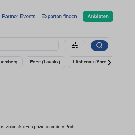
Partner Events
Experten finden
Anbieten
❯
premberg
Forst (Lausitz)
Lübbenau (Spreewald)
visionsfrei von privat oder dem Profi.