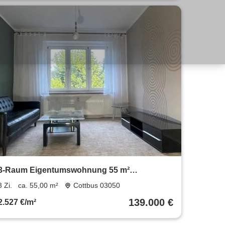
3-Raum Eigentumswohnung 55 m²
Spremberger Vorstadt
3 Zi.
ca. 55,00 m²
Cottbus 03050
139.000 €
2.527 €/m²