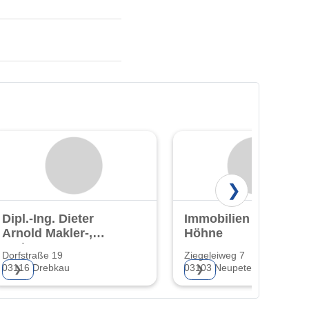
❯
Dipl.-Ing. Dieter
Immobilien Peter
Arnold Makler-,
Höhne
und
Dorfstraße 19
Ziegeleiweg 7
Gutachterbüro
03116 Drebkau
03103 Neupetershain
❯
❯
Cottbus