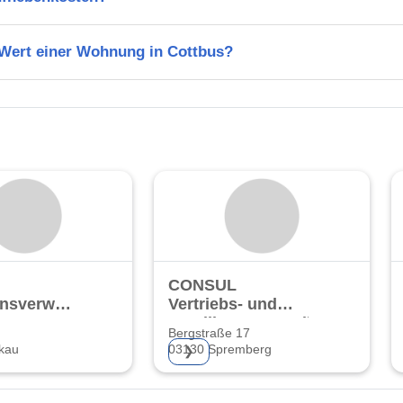
 Wert einer Wohnung in Cottbus?
CONSUL
nsverwaltung
Vertriebs- und
Beteiligungsgesellschaft
Bergstraße 17
mbH
kau
03130 Spremberg
❯