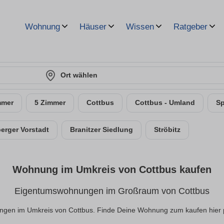
Wohnung
Häuser
Wissen
Ratgeber
Ort wählen
mmer
5 Zimmer
Cottbus
Cottbus - Umland
S
erger Vorstadt
Branitzer Siedlung
Ströbitz
Wohnung im Umkreis von Cottbus kaufen
Eigentumswohnungen im Großraum von Cottbus
gen im Umkreis von Cottbus. Finde Deine Wohnung zum kaufen hier pro