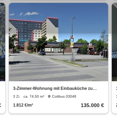
3-Zimmer-Wohnung mit Einbauküche zu
verkaufen
3 Zi.
ca. 74,50 m²
Cottbus 03048
€
135.000 €
1.812 €/m²