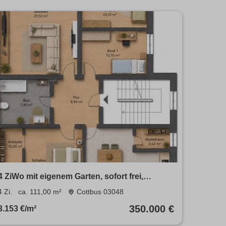
4 ZiWo mit eigenem Garten, sofort frei,
Provisionsfrei
4 Zi.
ca. 111,00 m²
Cottbus 03048
350.000 €
3.153 €/m²