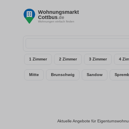
Wohnungsmarkt
Cottbus
.de
Wohnungen einfach finden
1 Zimmer
2 Zimmer
3 Zimmer
4 Zi
Mitte
Brunschwig
Sandow
Spremb
Aktuelle Angebote für Eigentumswohnun