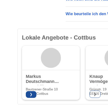
Wie beurteile ich den
Lokale Angebote - Cottbus
Markus
Knaup
Deutschmann
Vermöge
Immobilien
GmbH
Bautzener-Straße 10
Grünstr. 19
03046 Cottbus
03116 Dreb
❯
❯