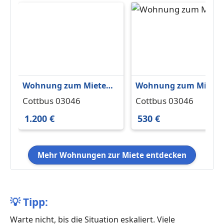
Wohnung zum Mieten
Wohnung zum Miete
in Cottbus 1.200 € 110
in Cottbus 530 € 66.9 
Cottbus 03046
Cottbus 03046
m²
1.200 €
530 €
Mehr Wohnungen zur Miete entdecken
💡
Tipp:
Warte nicht, bis die Situation eskaliert. Viele