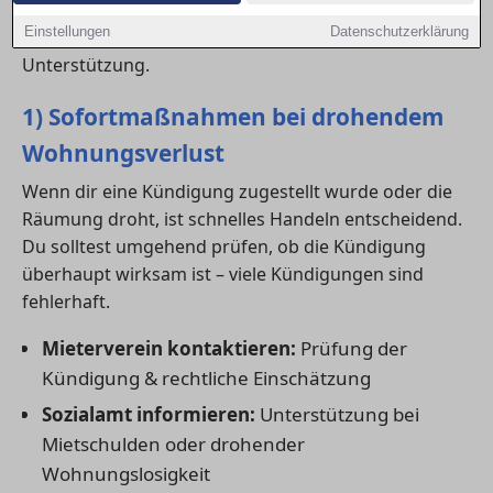
leisten. Hier findest du einen Überblick über
Einstellungen
Datenschutzerklärung
Beratungsstellen, Notunterkünfte und praktische
Unterstützung.
1) Sofortmaßnahmen bei drohendem
Wohnungsverlust
Wenn dir eine Kündigung zugestellt wurde oder die
Räumung droht, ist schnelles Handeln entscheidend.
Du solltest umgehend prüfen, ob die Kündigung
überhaupt wirksam ist – viele Kündigungen sind
fehlerhaft.
Mieterverein kontaktieren:
Prüfung der
Kündigung & rechtliche Einschätzung
Sozialamt informieren:
Unterstützung bei
Mietschulden oder drohender
Wohnungslosigkeit