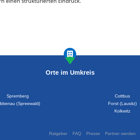
rn einen strukturierten Eindruck.
Orte im Umkreis
Spremberg
Cottbus
bbenau (Spreewald)
Forst (Lausitz)
Kolkwitz
Ratgeber
FAQ
Presse
Partner werden