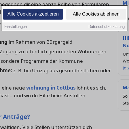
Mi
egegnen dir eine ganze Reihe von Formularen
So 
len:
Alle Cookies akzeptieren
Alle Cookies ablehnen
Ve
 Wohnkosten für Mieter:innen &
Einstellungen
Datenschutzerklärung
Hi
ung
im Rahmen von Bürgergeld
No
Zugang zu öffentlich geförderten Wohnungen
Un
sondere Programme der Kommune
Wo
Jet
ahme:
z. B. bei Umzug aus gesundheitlichen oder
Ma
n eine neue
wohnung in Cottbus
lohnt es sich,
ast – und wo du Hilfe beim Ausfüllen
So 
Sta
er Anträge?
wältigen. Viele Stellen unterstützen dich