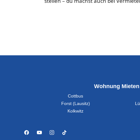
stellen – du machst auch bei Vermiete
Wohnung Mieten
Cottbus
Forst (Lausitz)
Lü
Kolkwitz