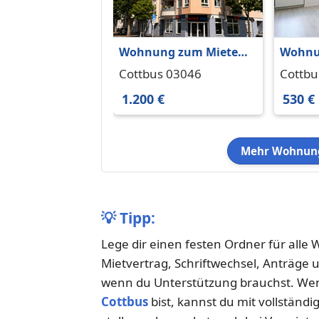
Wohnung zum Mieten
Wohnu
in Cottbus 1.200 € 110
in Cot
Cottbus 03046
Cottbu
m²
1.200 €
530 €
Mehr Wohnung
💡
Tipp:
Lege dir einen festen Ordner für all
Mietvertrag, Schriftwechsel, Anträge 
wenn du Unterstützung brauchst. Wen
Cottbus
bist, kannst du mit vollständ