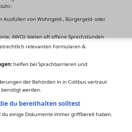
bühr:
m Ausfüllen von Wohngeld-, Bürgergeld- oder
konie, AWO): bieten oft offene Sprechstunden
etrechtlich relevanten Formularen &
ngen:
helfen bei Sprachbarrieren und
orderungen der Behörden in in Cottbus vertraut
 benötigt werden.
ie du bereithalten solltest
est du einige Dokumente immer griffbereit haben.