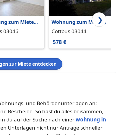
❯
ng zum Mieten
Wohnung zum Mieten
Wohnu
tbus 530 € 66.9 m²
in Cottbus 578 € 60 m²
in Cot
s 03046
Cottbus 03044
Cottb
m²
578 €
545 €
en zur Miete entdecken
e Wohnungs- und Behördenunterlagen an:
und Bescheide. So hast du alles beisammen,
n du auf der Suche nach einer
wohnung in
igen Unterlagen nicht nur Anträge schneller