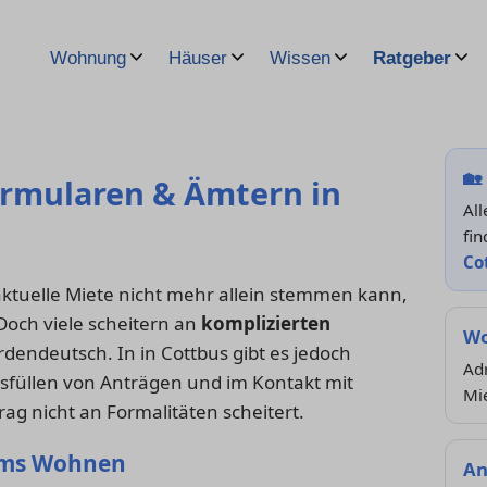
Wohnung
Häuser
Wissen
Ratgeber
🏡
ormularen & Ämtern in
Al
fin
Co
aktuelle Miete nicht mehr allein stemmen kann,
 Doch viele scheitern an
komplizierten
Wo
dendeutsch. In in Cottbus gibt es jedoch
Adr
usfüllen von Anträgen und im Kontakt mit
Mi
ag nicht an Formalitäten scheitert.
 ums Wohnen
An