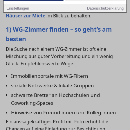
Gerade in gefragten Regionen kann es sinnvoll sein,
parallel auch Angebote für
kleine Wohnungen
oder
Einstellungen
Datenschutzerklärung
Häuser zur Miete
im Blick zu behalten.
1) WG-Zimmer finden – so geht’s am
besten
Die Suche nach einem WG-Zimmer ist oft eine
Mischung aus guter Vorbereitung und ein wenig
Glück. Empfehlenswerte Wege:
Immobilienportale mit WG-Filtern
soziale Netzwerke & lokale Gruppen
schwarze Bretter an Hochschulen und
Coworking-Spaces
Hinweise von Freund:innen und Kolleg:innen
Ein aussagekräftiges Profil mit Foto erhöht die
Chancen auf eine Einladung zur Besichtigung.