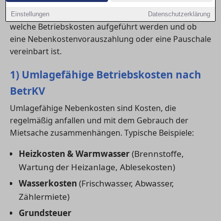
Wer eine neue
wohnung in Cottbus
anmietet, sollte
schon beim Abschluss des Mietvertrags prüfen,
Einstellungen
Datenschutzerklärung
welche Betriebskosten aufgeführt werden und ob
eine Nebenkostenvorauszahlung oder eine Pauschale
vereinbart ist.
1) Umlagefähige Betriebskosten nach
BetrKV
Umlagefähige Nebenkosten sind Kosten, die
regelmäßig anfallen und mit dem Gebrauch der
Mietsache zusammenhängen. Typische Beispiele:
Heizkosten & Warmwasser
(Brennstoffe,
Wartung der Heizanlage, Ablesekosten)
Wasserkosten
(Frischwasser, Abwasser,
Zählermiete)
Grundsteuer