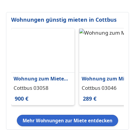
Wohnungen günstig mieten in Cottbus
Wohnung zum Mieten
Wohnung zum Miete
in Cottbus 900 € 110 m²
in Cottbus 289 € 33.92
Cottbus 03058
Cottbus 03046
m²
900 €
289 €
Mehr Wohnungen zur Miete entdecken