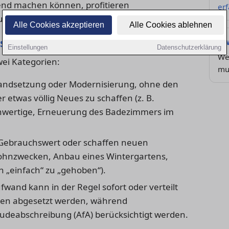
tend machen können, profitieren
er
teuerermäßigungen für Handwerkerleistungen.
Alle Cookies akzeptieren
Alle Cookies ablehnen
rstellungskosten
Zw
Einstellungen
Datenschutzerklärung
We
wei Kategorien:
mu
tandsetzung oder Modernisierung, ohne den
etwas völlig Neues zu schaffen (z. B.
ichwertige, Erneuerung des Badezimmers im
ebrauchswert oder schaffen neuen
hnzwecken, Anbau eines Wintergartens,
 „einfach“ zu „gehoben“).
fwand kann in der Regel sofort oder verteilt
ten abgesetzt werden, während
udeabschreibung (AfA) berücksichtigt werden.