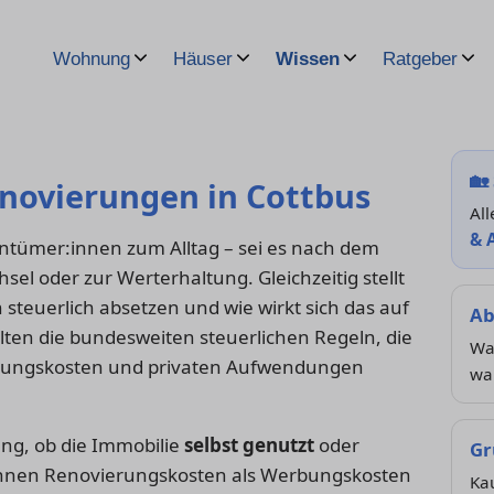
Wohnung
Häuser
Wissen
Ratgeber
🏡
novierungen in Cottbus
All
& 
ntümer:innen zum Alltag – sei es nach dem
el oder zur Werterhaltung. Gleichzeitig stellt
 steuerlich absetzen und wie wirkt sich das auf
Ab
elten die bundesweiten steuerlichen Regeln, die
Wan
llungskosten und privaten Aufwendungen
wa
ung, ob die Immobilie
selbst genutzt
oder
Gr
innen Renovierungskosten als Werbungskosten
Ka