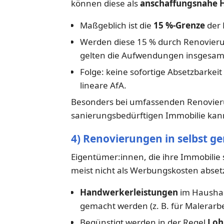
können diese als
anschaffungsnahe H
Maßgeblich ist die
15 %-Grenze
der 
Werden diese 15 % durch Renovieru
gelten die Aufwendungen insgesamt
Folge: keine sofortige Absetzbarkei
lineare AfA.
Besonders bei umfassenden Renovier
sanierungsbedürftigen Immobilie kann 
4) Renovierungen in selbst g
Eigentümer:innen, die ihre Immobili
meist nicht als Werbungskosten absetz
Handwerkerleistungen
im Haushal
gemacht werden (z. B. für Malerarbeit
Begünstigt werden in der Regel
Loh