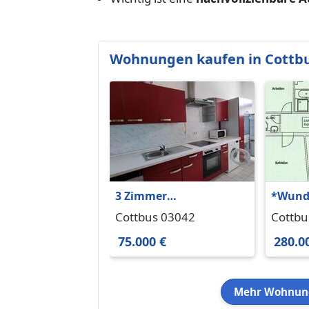
Wohnungen kaufen in Cottb
3 Zimmer
*Wund
Altbauwohnung in
Raumw
Cottbus 03042
Cottbu
Forst (Lausitz)
Ströbi
75.000 €
280.0
Mehr Wohnung