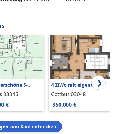
us
❯
erschöne 5-
4 ZiWo mit eigenem
4 Zim
ohnung in
Garten, sofort frei,
Zentr
s 03046
Cottbus 03048
Cottb
tz zu verkaufen*
Provisionsfrei
00 €
350.000 €
130.0
en zum Kauf entdecken