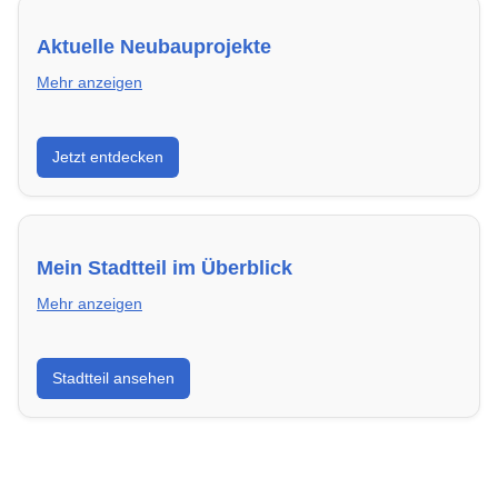
Aktuelle Neubauprojekte
Mehr anzeigen
Entdecke Neubauprojekte in Cottbus – modern,
Jetzt entdecken
energieeffizient und sofort bezugsfertig.
Mein Stadtteil im Überblick
Mehr anzeigen
Erfahre mehr über deinen Stadtteil in Cottbus:
Stadtteil ansehen
Lebensqualität, Verkehrsanbindung, Schulen,
Freizeitmöglichkeiten und Mietpreise.