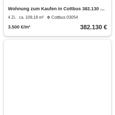
Wohnung zum Kaufen in Cottbus 382.130 €
109.18 m²
4 Zi.
ca. 109,18 m²
Cottbus 03054
382.130 €
3.500 €/m²