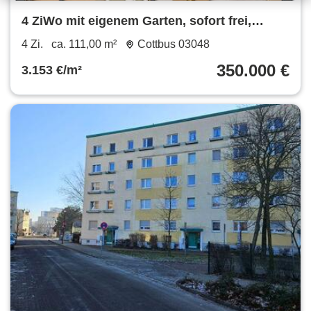
4 ZiWo mit eigenem Garten, sofort frei,
Provisionsfrei
4 Zi.
ca. 111,00 m²
Cottbus 03048
350.000 €
3.153 €/m²