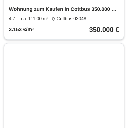
Wohnung zum Kaufen in Cottbus 350.000 €
111 m²
4 Zi.
ca. 111,00 m²
Cottbus 03048
350.000 €
3.153 €/m²