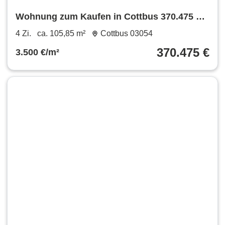
Wohnung zum Kaufen in Cottbus 370.475 €
105.85 m²
4 Zi.
ca. 105,85 m²
Cottbus 03054
370.475 €
3.500 €/m²