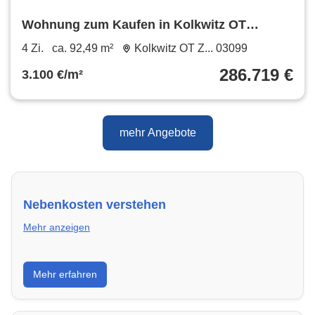
Wohnung zum Kaufen in Kolkwitz OT
Zahsow 286.719 € 92.49 m²
4 Zi.
ca. 92,49 m²
Kolkwitz OT Z... 03099
286.719 €
3.100 €/m²
mehr Angebote
Nebenkosten verstehen
Mehr anzeigen
Erfahre, welche Nebenkosten rechtmäßig sind und
Mehr erfahren
wie du deine monatliche Belastung optimieren
kannst.