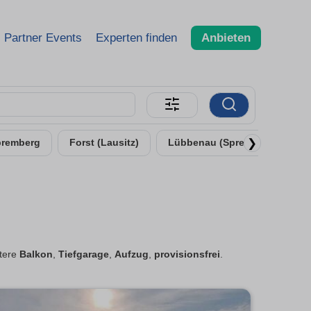
Partner Events
Experten finden
Anbieten
❯
premberg
Forst (Lausitz)
Lübbenau (Spreewald)
ltere
Balkon
,
Tiefgarage
,
Aufzug
,
provisionsfrei
.