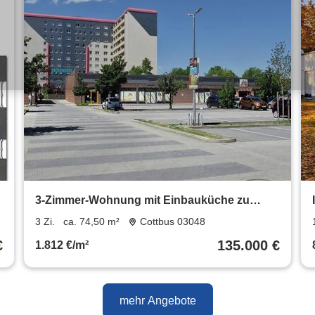
3-Zimmer-Wohnung mit Einbauküche zu
verkaufen
3 Zi.
ca. 74,50 m²
Cottbus 03048
€
135.000 €
1.812 €/m²
mehr Angebote