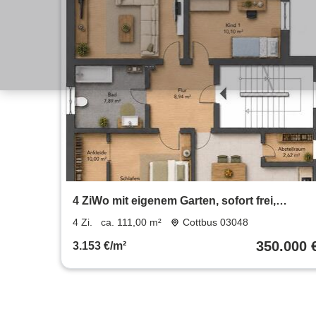
4 ZiWo mit eigenem Garten, sofort frei,
Provisionsfrei
4 Zi.
ca. 111,00 m²
Cottbus 03048
350.000 
3.153 €/m²