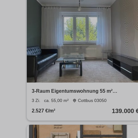
3-Raum Eigentumswohnung 55 m²
Spremberger Vorstadt
3 Zi.
ca. 55,00 m²
Cottbus 03050
139.000 
2.527 €/m²