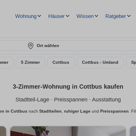
Wohnung
Häuser
Wissen
Ratgeber
Ort wählen
mmer
5 Zimmer
Cottbus
Cottbus - Umland
S
3-Zimmer-Wohnung in Cottbus kaufen
Stadtteil-Lage · Preisspannen · Ausstattung
n in Cottbus
nach
Stadtteilen
,
ruhiger Lage
und
Preisspannen
. Fi