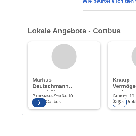
Wie beurteile ich den
Lokale Angebote - Cottbus
Markus
Knaup
Deutschmann
Vermöge
Immobilien
GmbH
Bautzener-Straße 10
Grünstr. 19
03046 Cottbus
03116 Dreb
❯
❯