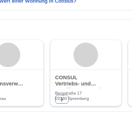
 Wert einer Wohnung in Cottbus?
CONSUL
nsverwaltung
Vertriebs- und
Beteiligungsgesellschaft
Bergstraße 17
mbH
kau
03130 Spremberg
❯