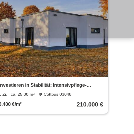
Investieren in Stabilität: Intensivpflege-
Apartment in Cottbus mit 5,5%
1 Zi.
ca. 25,00 m²
Cottbus 03048
Bruttomietrendite!
210.000 €
8.400 €/m²