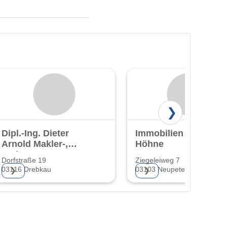
❯
Dipl.-Ing. Dieter
Immobilien Peter
Arnold Makler-,
Höhne
und
Dorfstraße 19
Ziegeleiweg 7
Gutachterbüro
03116 Drebkau
03103 Neupetershain
❯
❯
Cottbus