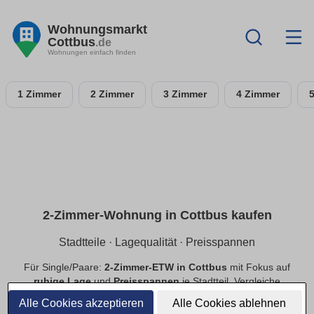
Wohnungsmarkt
Cottbus
.de
Wohnungen einfach finden
1 Zimmer
2 Zimmer
3 Zimmer
4 Zimmer
2-Zimmer-Wohnung in Cottbus kaufen
Stadtteile · Lagequalität · Preisspannen
Für Single/Paare:
2-Zimmer-ETW in Cottbus
mit Fokus auf
ruhige Lage
und
Preisspannen
je Stadtteil. Vergleiche
Neubau
und
Bestand
, priorisiere
provisionsfrei
.
Alle Cookies akzeptieren
Alle Cookies ablehnen