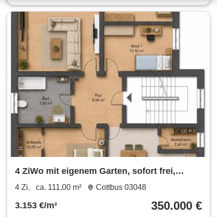
4 ZiWo mit eigenem Garten, sofort frei,
Provisionsfrei
4 Zi.
ca. 111,00 m²
Cottbus 03048
350.000 €
3.153 €/m²