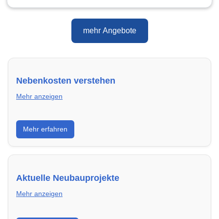
mehr Angebote
Nebenkosten verstehen
Mehr anzeigen
Erfahre, welche Nebenkosten rechtmäßig sind und
Mehr erfahren
wie du deine monatliche Belastung optimieren
kannst.
Aktuelle Neubauprojekte
Mehr anzeigen
Entdecke Neubauprojekte in Cottbus – modern,