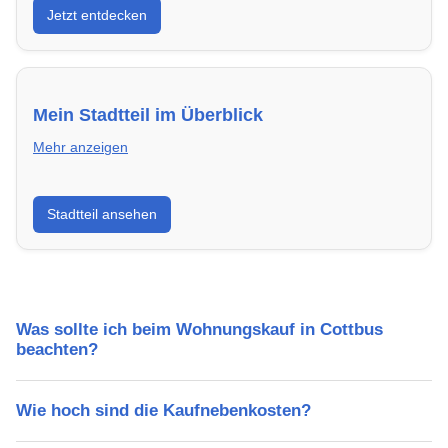
Jetzt entdecken
energieeffizient und sofort bezugsfertig.
Mein Stadtteil im Überblick
Mehr anzeigen
Erfahre mehr über deinen Stadtteil in Cottbus:
Stadtteil ansehen
Lebensqualität, Verkehrsanbindung, Schulen,
Freizeitmöglichkeiten und Mietpreise.
Was sollte ich beim Wohnungskauf in Cottbus
beachten?
Wie hoch sind die Kaufnebenkosten?