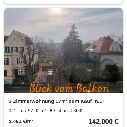
3 Zimmerwohnung 57m² zum Kauf in
Cottbus
3 Zi.
ca. 57,00 m²
Cottbus 03042
142.000 €
2.491 €/m²