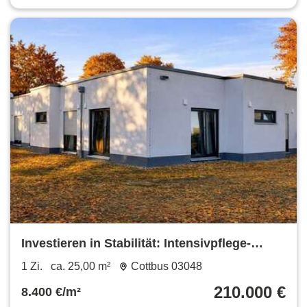
Investieren in Stabilität: Intensivpflege-
Apartment in Cottbus mit 5,5%
1 Zi.
ca. 25,00 m²
Cottbus 03048
Bruttomietrendite!
210.000 €
8.400 €/m²