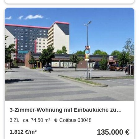
3-Zimmer-Wohnung mit Einbauküche zu
verkaufen
3 Zi.
ca. 74,50 m²
Cottbus 03048
135.000 €
1.812 €/m²