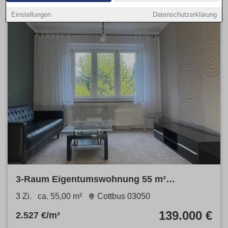
Einstellungen
Datenschutzerklärung
3-Raum Eigentumswohnung 55 m²
Spremberger Vorstadt
3 Zi.
ca. 55,00 m²
Cottbus 03050
139.000 €
2.527 €/m²