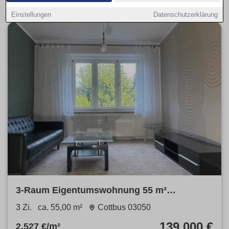
Einstellungen
Datenschutzerklärung
3-Raum Eigentumswohnung 55 m²
Spremberger Vorstadt
3 Zi.
ca. 55,00 m²
Cottbus 03050
139.000 €
2.527 €/m²