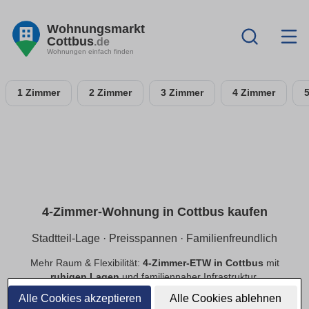
Wohnungsmarkt
Cottbus
.de
Wohnungen einfach finden
1 Zimmer
2 Zimmer
3 Zimmer
4 Zimmer
4-Zimmer-Wohnung in Cottbus kaufen
Stadtteil-Lage · Preisspannen · Familienfreundlich
Mehr Raum & Flexibilität:
4-Zimmer-ETW in Cottbus
mit
ruhigen Lagen
und familiennaher Infrastruktur.
Preisspannen
,
provisionsfrei
,
Neubau/Bestand
im
Alle Cookies akzeptieren
Alle Cookies ablehnen
Vergleich.