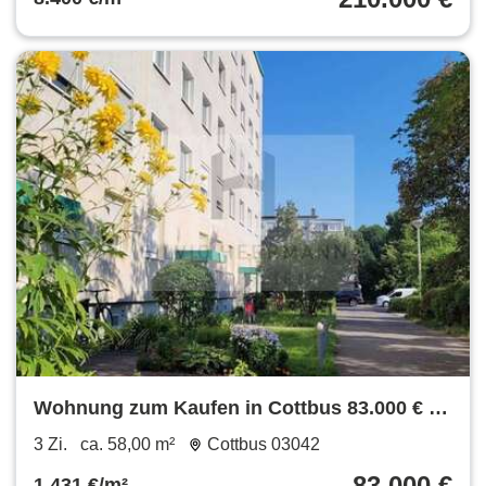
Wohnung zum Kaufen in Cottbus 83.000 € 58
m²
3 Zi.
ca. 58,00 m²
Cottbus 03042
83.000 €
1.431 €/m²