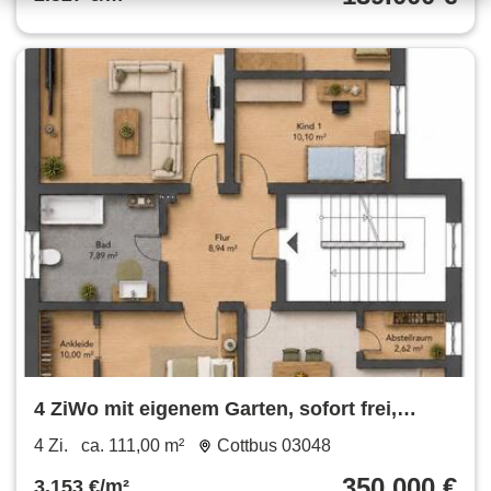
4 ZiWo mit eigenem Garten, sofort frei,
Provisionsfrei
4 Zi.
ca. 111,00 m²
Cottbus 03048
350.000 €
3.153 €/m²