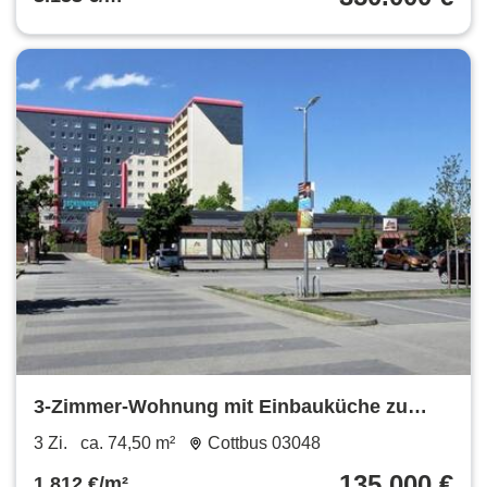
3-Zimmer-Wohnung mit Einbauküche zu
verkaufen
3 Zi.
ca. 74,50 m²
Cottbus 03048
135.000 €
1.812 €/m²