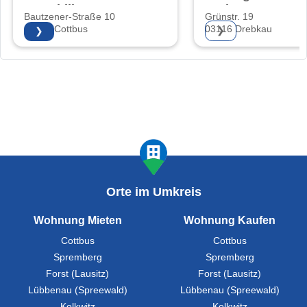
Immobilien
GmbH
Bautzener-Straße 10
Grünstr. 19
03046 Cottbus
03116 Drebkau
❯
❯
Orte im Umkreis
Wohnung Mieten
Wohnung Kaufen
Cottbus
Cottbus
Spremberg
Spremberg
Forst (Lausitz)
Forst (Lausitz)
Lübbenau (Spreewald)
Lübbenau (Spreewald)
Kolkwitz
Kolkwitz