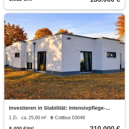
Investieren in Stabilität: Intensivpflege-
Apartment in Cottbus mit 5,5%
1 Zi.
ca. 25,00 m²
Cottbus 03048
Bruttomietrendite!
210.000 €
8.400 €/m²