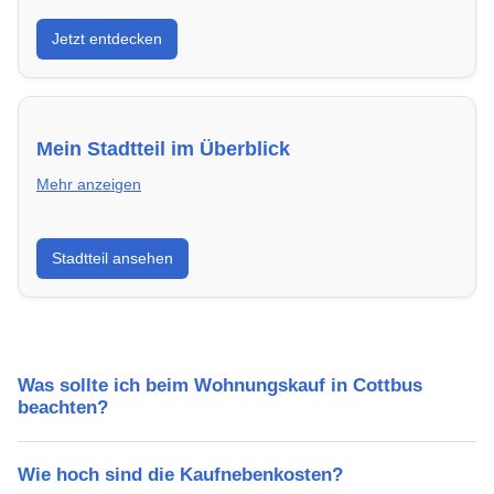
Entdecke Neubauprojekte in Cottbus – modern,
Jetzt entdecken
energieeffizient und sofort bezugsfertig.
Mein Stadtteil im Überblick
Mehr anzeigen
Erfahre mehr über deinen Stadtteil in Cottbus:
Stadtteil ansehen
Lebensqualität, Verkehrsanbindung, Schulen,
Freizeitmöglichkeiten und Mietpreise.
Was sollte ich beim Wohnungskauf in Cottbus
beachten?
Wie hoch sind die Kaufnebenkosten?