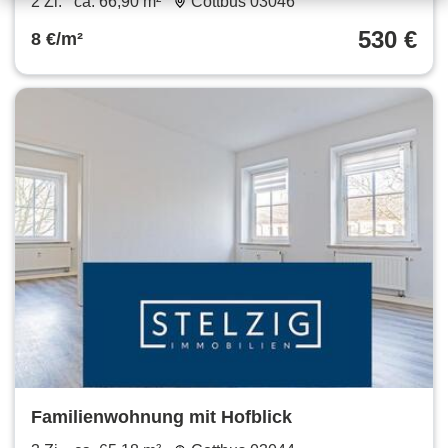
2 Zi.
ca. 66,90 m²
Cottbus 03046
530 €
8 €/m²
Familienwohnung mit Hofblick