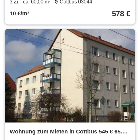
3 Zi.
ca. 60,00 m²
Cottbus 03044
578 €
10 €/m²
Wohnung zum Mieten in Cottbus 545 € 65.32
m²