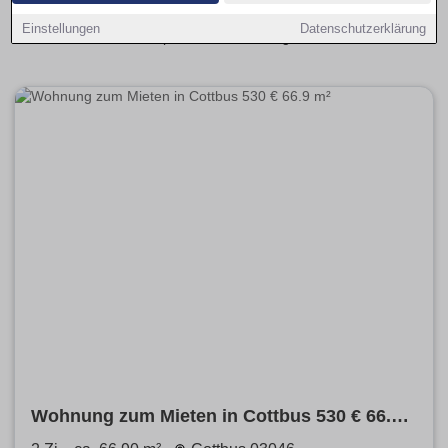
einfach nach Größe, Preis und Ausstattung filtern, um
Einstellungen
Datenschutzerklärung
schnell die passende Wohnung zu finden.
Wohnung zum Mieten in Cottbus 530 € 66.9
m²