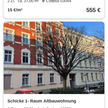
2 Zi.
ca. 37,00 m²
Cottbus 03044
SPA-Nutzung
555 €
15 €/m²
Schicke 1- Raum Altbauwohnung