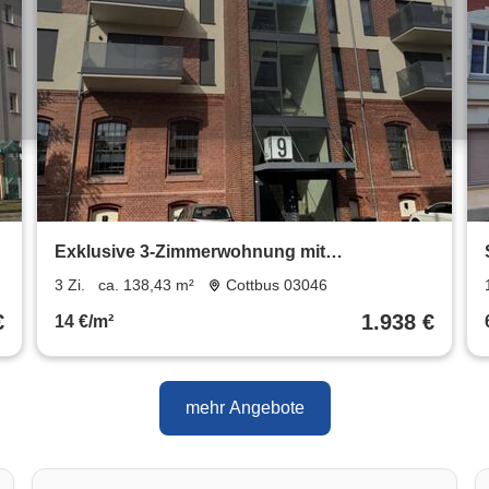
Exklusive 3-Zimmerwohnung mit
Dachterrasse und Kamin in Theaternähe
3 Zi.
ca. 138,43 m²
Cottbus 03046
€
1.938 €
14 €/m²
mehr Angebote