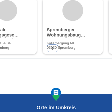
ale
Spremberger
sgesellschaft
Wohnungsbaugenossenschaf
berg mbH
e.G.
raße 34
Kollerbergring 60
enberg
03130 Spremberg
❯
Orte im Umkreis