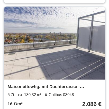
Maisonettewhg. mit Dachterrasse -
Erstbezug nach umfangreicher Sanierung!
5 Zi.
ca. 130,32 m²
Cottbus 03048
2.086 €
16 €/m²