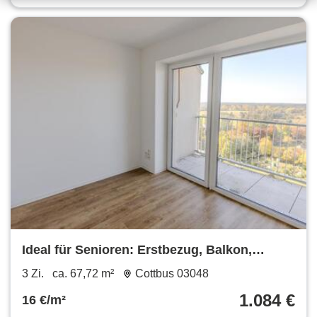
Ideal für Senioren: Erstbezug, Balkon,
Einbauküche, Aufzug und mehr!
3 Zi.
ca. 67,72 m²
Cottbus 03048
1.084 €
16 €/m²