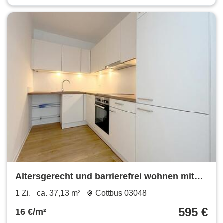
Altersgerecht und barrierefrei wohnen mit
Einbauküche und Balkon!
1 Zi.
ca. 37,13 m²
Cottbus 03048
595 €
16 €/m²