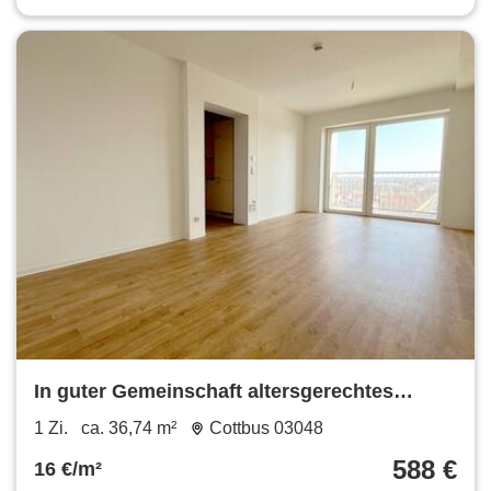
In guter Gemeinschaft altersgerechtes
Wohnen!
1 Zi.
ca. 36,74 m²
Cottbus 03048
588 €
16 €/m²