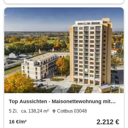
Top Aussichten - Maisonettewohnung mit
Dachterrasse!
5 Zi.
ca. 138,24 m²
Cottbus 03048
2.212 €
16 €/m²