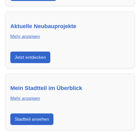
Aktuelle Neubauprojekte
Mehr anzeigen
Entdecke Neubauprojekte in Cottbus – modern,
Jetzt entdecken
energieeffizient und sofort bezugsfertig.
Mein Stadtteil im Überblick
Mehr anzeigen
Erfahre mehr über deinen Stadtteil in Cottbus:
Stadtteil ansehen
Lebensqualität, Verkehrsanbindung, Schulen,
Freizeitmöglichkeiten und Mietpreise.