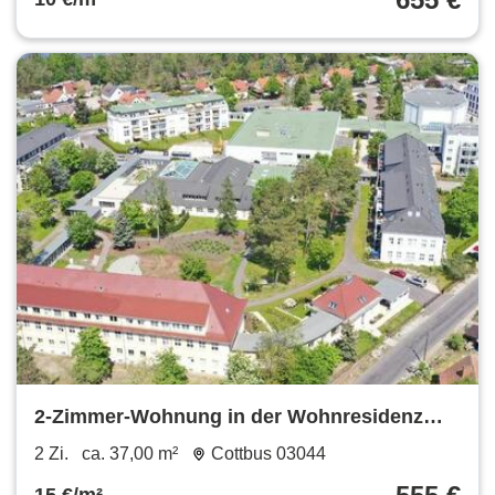
2-Zimmer-Wohnung in der Wohnresidenz
Branitz (1.2.05) zu vermieten - täglich freie
2 Zi.
ca. 37,00 m²
Cottbus 03044
SPA-Nutzung