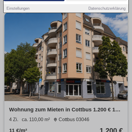
Einstellungen
Datenschutzerklärung
Wohnung zum Mieten in Cottbus 1.200 € 110
m²
4 Zi.
ca. 110,00 m²
Cottbus 03046
1.200 €
11 €/m²