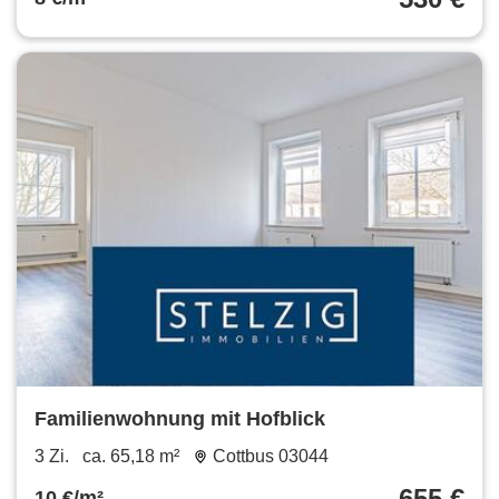
Familienwohnung mit Hofblick
3 Zi.
ca. 65,18 m²
Cottbus 03044
655 €
10 €/m²