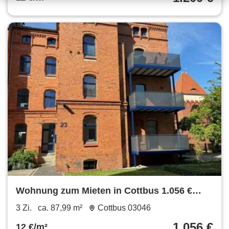
Wohnung zum Mieten in Cottbus 1.056 €
87.99 m²
3 Zi.
ca. 87,99 m²
Cottbus 03046
1.056 €
12 €/m²