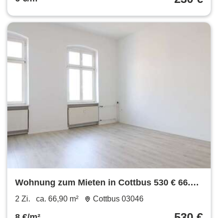
Wohnung zum Mieten in Cottbus 530 € 66.9
m²
2 Zi.
ca. 66,90 m²
Cottbus 03046
530 €
8 €/m²