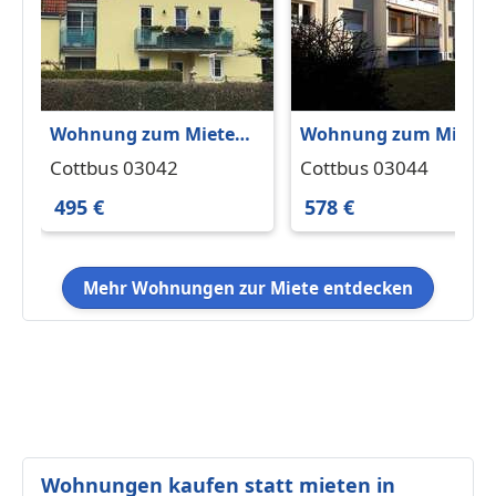
Wohnung zum Mieten
Wohnung zum Miete
in Cottbus 495 € 42 m²
in Cottbus 578 € 60 m²
Cottbus 03042
Cottbus 03044
495 €
578 €
Mehr Wohnungen zur Miete entdecken
Wohnungen kaufen statt mieten in