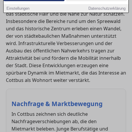
zunehmend junge Berufstätige und Familien an, die
Einstellungen
Datenschutzerklärung
das städtische Flair und die Nähe zur Natur schätzen.
Insbesondere die Bereiche rund um den Spreewald
und das historische Zentrum erleben einen Wandel,
der von städtebaulichen Maßnahmen unterstützt
wird. Infrastrukturelle Verbesserungen und der
Ausbau des öffentlichen Nahverkehrs tragen zur
Attraktivität bei und fördern die Mobilität innerhalb
der Stadt. Diese Entwicklungen erzeugen eine
spürbare Dynamik im Mietmarkt, die das Interesse an
Cottbus als Wohnort weiter verstärkt.
Nachfrage & Marktbewegung
In Cottbus zeichnen sich deutliche
Nachfrageverschiebungen ab, die den
Mietmarkt beleben. Junge Berufstätige und