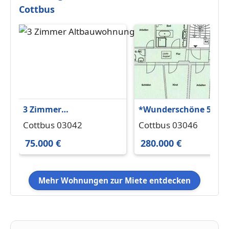
Cottbus
3 Zimmer
*Wunderschöne 5-
Altbauwohnung in
Raumwohnung in
Cottbus 03042
Cottbus 03046
Forst (Lausitz)
Ströbitz zu verkaufen
75.000 €
280.000 €
Mehr Wohnungen zur Miete entdecken