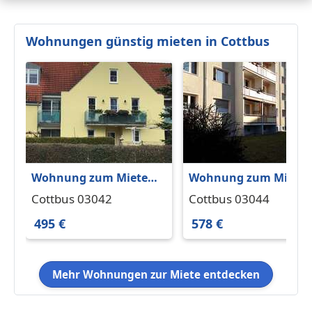
Wohnungen günstig mieten in Cottbus
Wohnung zum Mieten
Wohnung zum Miete
in Cottbus 495 € 42 m²
in Cottbus 578 € 60 m²
Cottbus 03042
Cottbus 03044
495 €
578 €
Mehr Wohnungen zur Miete entdecken