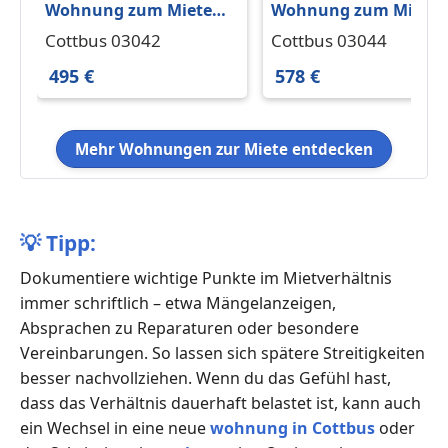
Wohnung zum Mieten
Wohnung zum Miete
in Cottbus 495 € 42 m²
in Cottbus 578 € 60 m²
Cottbus 03042
Cottbus 03044
495 €
578 €
Mehr Wohnungen zur Miete entdecken
💡
Tipp:
Dokumentiere wichtige Punkte im Mietverhältnis
immer schriftlich – etwa Mängelanzeigen,
Absprachen zu Reparaturen oder besondere
Vereinbarungen. So lassen sich spätere Streitigkeiten
besser nachvollziehen. Wenn du das Gefühl hast,
dass das Verhältnis dauerhaft belastet ist, kann auch
ein Wechsel in eine neue
wohnung in Cottbus
oder