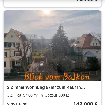
3 Zimmerwohnung 57m² zum Kauf in
Cottbus
3 Zi.
ca. 57,00 m²
Cottbus 03042
142.000 €
2.491 €/m²