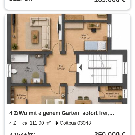
4 ZiWo mit eigenem Garten, sofort frei,
Provisionsfrei
4 Zi.
ca. 111,00 m²
Cottbus 03048
350.000 €
3.153 €/m²