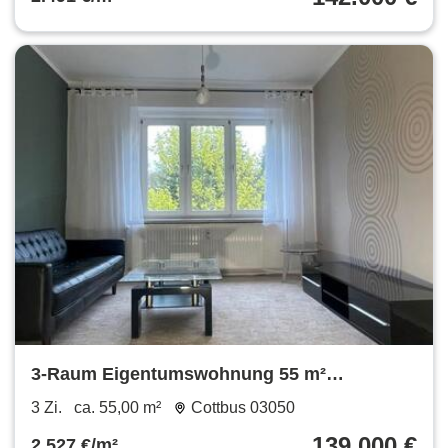
3-Raum Eigentumswohnung 55 m²
Spremberger Vorstadt
3 Zi.
ca. 55,00 m²
Cottbus 03050
139.000 €
2.527 €/m²