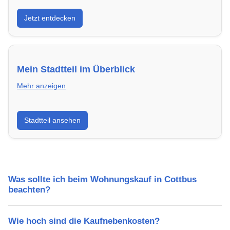
Entdecke Neubauprojekte in Cottbus – modern,
Jetzt entdecken
energieeffizient und sofort bezugsfertig.
Mein Stadtteil im Überblick
Mehr anzeigen
Erfahre mehr über deinen Stadtteil in Cottbus:
Stadtteil ansehen
Lebensqualität, Verkehrsanbindung, Schulen,
Freizeitmöglichkeiten und Mietpreise.
Was sollte ich beim Wohnungskauf in Cottbus
beachten?
Wie hoch sind die Kaufnebenkosten?