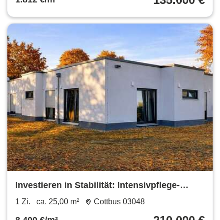
Investieren in Stabilität: Intensivpflege-
Apartment in Cottbus mit 5,5%
1 Zi.
ca. 25,00 m²
Cottbus 03048
Bruttomietrendite!