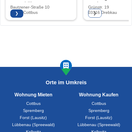
Immobilien
GmbH
Bautzener-Straße 10
Grünstr. 19
03046 Cottbus
03116 Drebkau
❯
❯
Orte im Umkreis
Wohnung Mieten
Wohnung Kaufen
Cottbus
Cottbus
Spremberg
Spremberg
Forst (Lausitz)
Forst (Lausitz)
Lübbenau (Spreewald)
Lübbenau (Spreewald)
Kolkwitz
Kolkwitz