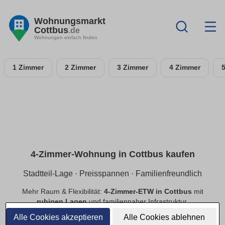
Wohnungsmarkt
Cottbus
.de
Wohnungen einfach finden
1 Zimmer
2 Zimmer
3 Zimmer
4 Zimmer
4-Zimmer-Wohnung in Cottbus kaufen
Stadtteil-Lage · Preisspannen · Familienfreundlich
Mehr Raum & Flexibilität:
4-Zimmer-ETW in Cottbus
mit
ruhigen Lagen
und familiennaher Infrastruktur.
Preisspannen
,
provisionsfrei
,
Neubau/Bestand
im
Alle Cookies akzeptieren
Alle Cookies ablehnen
Vergleich.