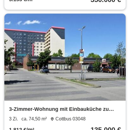
3-Zimmer-Wohnung mit Einbauküche zu
verkaufen
3 Zi.
ca. 74,50 m²
Cottbus 03048
135.000 €
1.812 €/m²