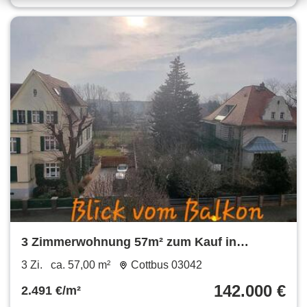
3 Zimmerwohnung 57m² zum Kauf in
Cottbus
3 Zi.
ca. 57,00 m²
Cottbus 03042
142.000 €
2.491 €/m²