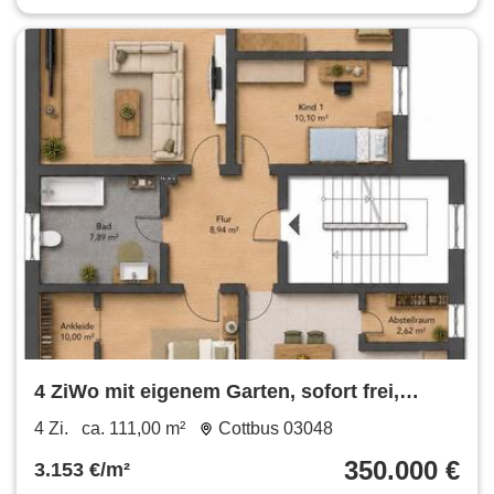
4 ZiWo mit eigenem Garten, sofort frei,
Provisionsfrei
4 Zi.
ca. 111,00 m²
Cottbus 03048
350.000 €
3.153 €/m²