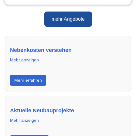
mehr Angebote
Nebenkosten verstehen
Mehr anzeigen
Erfahre, welche Nebenkosten rechtmäßig sind und
Mehr erfahren
wie du deine monatliche Belastung optimieren
kannst.
Aktuelle Neubauprojekte
Mehr anzeigen
Entdecke Neubauprojekte in Cottbus – modern,