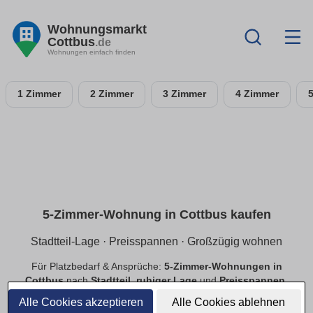
Wohnungsmarkt
Cottbus
.de
Wohnungen einfach finden
1 Zimmer
2 Zimmer
3 Zimmer
4 Zimmer
5-Zimmer-Wohnung in Cottbus kaufen
Stadtteil-Lage · Preisspannen · Großzügig wohnen
Für Platzbedarf & Ansprüche:
5-Zimmer-Wohnungen in
Cottbus
nach
Stadtteil
,
ruhiger Lage
und
Preisspannen
.
Finde
provisionsfreie
Angebote mit passender Ausstattung.
Alle Cookies akzeptieren
Alle Cookies ablehnen