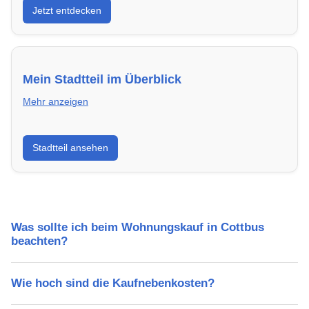
Jetzt entdecken
energieeffizient und sofort bezugsfertig.
Mein Stadtteil im Überblick
Mehr anzeigen
Erfahre mehr über deinen Stadtteil in Cottbus:
Stadtteil ansehen
Lebensqualität, Verkehrsanbindung, Schulen,
Freizeitmöglichkeiten und Mietpreise.
Was sollte ich beim Wohnungskauf in Cottbus
beachten?
Wie hoch sind die Kaufnebenkosten?