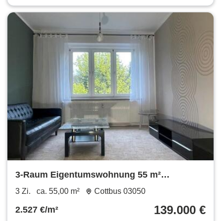
3-Raum Eigentumswohnung 55 m²
Spremberger Vorstadt
3 Zi.
ca. 55,00 m²
Cottbus 03050
139.000 €
2.527 €/m²