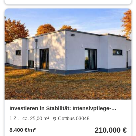
Investieren in Stabilität: Intensivpflege-
Apartment in Cottbus mit 5,5%
1 Zi.
ca. 25,00 m²
Cottbus 03048
Bruttomietrendite!
210.000 €
8.400 €/m²