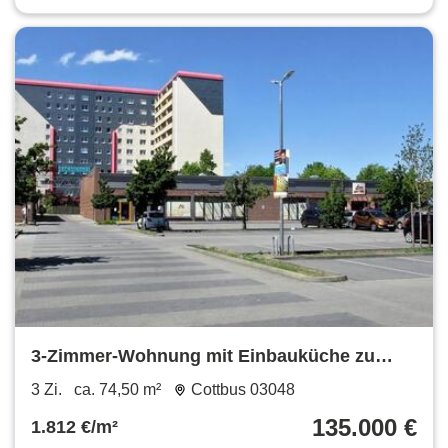
3-Zimmer-Wohnung mit Einbauküche zu
verkaufen
3 Zi.
ca. 74,50 m²
Cottbus 03048
135.000 €
1.812 €/m²