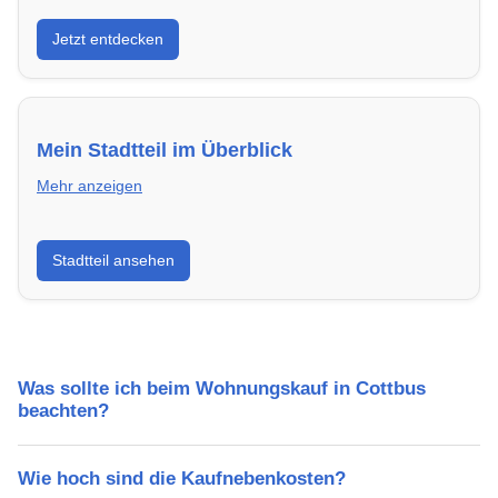
Entdecke Neubauprojekte in Cottbus – modern,
Jetzt entdecken
energieeffizient und sofort bezugsfertig.
Mein Stadtteil im Überblick
Mehr anzeigen
Erfahre mehr über deinen Stadtteil in Cottbus:
Stadtteil ansehen
Lebensqualität, Verkehrsanbindung, Schulen,
Freizeitmöglichkeiten und Mietpreise.
Was sollte ich beim Wohnungskauf in Cottbus
beachten?
Wie hoch sind die Kaufnebenkosten?