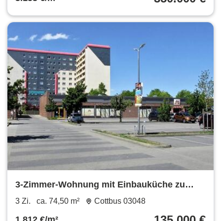
3-Zimmer-Wohnung mit Einbauküche zu
verkaufen
3 Zi.
ca. 74,50 m²
Cottbus 03048
135.000 €
1.812 €/m²