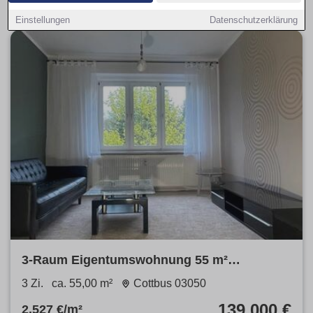
Einstellungen
Datenschutzerklärung
3-Raum Eigentumswohnung 55 m²
Spremberger Vorstadt
3 Zi.
ca. 55,00 m²
Cottbus 03050
139.000 €
2.527 €/m²