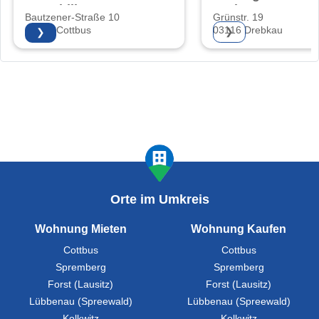
Immobilien
GmbH
Bautzener-Straße 10
Grünstr. 19
03046 Cottbus
03116 Drebkau
❯
❯
Orte im Umkreis
Wohnung Mieten
Wohnung Kaufen
Cottbus
Cottbus
Spremberg
Spremberg
Forst (Lausitz)
Forst (Lausitz)
Lübbenau (Spreewald)
Lübbenau (Spreewald)
Kolkwitz
Kolkwitz