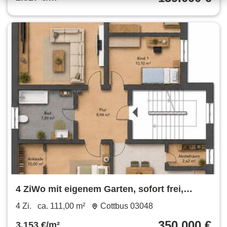
4 ZiWo mit eigenem Garten, sofort frei,
Provisionsfrei
4 Zi.
ca. 111,00 m²
Cottbus 03048
350.000 €
3.153 €/m²