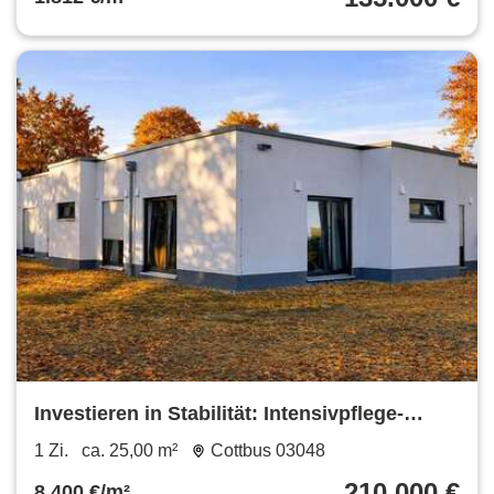
Investieren in Stabilität: Intensivpflege-
Apartment in Cottbus mit 5,5%
1 Zi.
ca. 25,00 m²
Cottbus 03048
Bruttomietrendite!
210.000 €
8.400 €/m²