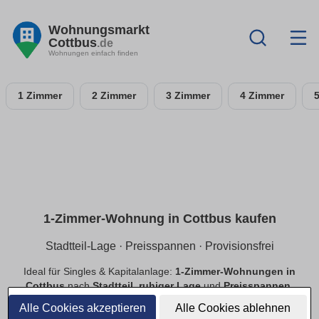
Wohnungsmarkt
Cottbus
.de
Wohnungen einfach finden
1 Zimmer
2 Zimmer
3 Zimmer
4 Zimmer
1-Zimmer-Wohnung in Cottbus kaufen
Stadtteil-Lage · Preisspannen · Provisionsfrei
Ideal für Singles & Kapitalanlage:
1-Zimmer-Wohnungen in
Cottbus
nach
Stadtteil
,
ruhiger Lage
und
Preisspannen
.
Finde
provisionsfreie
Optionen, prüfe
Neubau
vs.
Alle Cookies akzeptieren
Alle Cookies ablehnen
Bestand
.