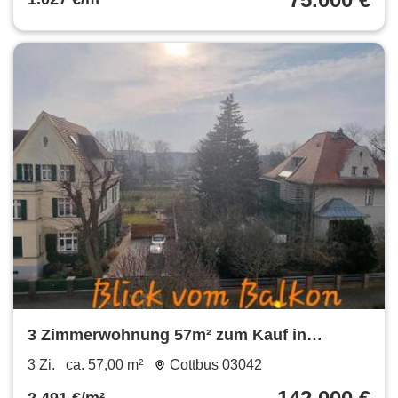
3 Zimmerwohnung 57m² zum Kauf in
Cottbus
3 Zi.
ca. 57,00 m²
Cottbus 03042