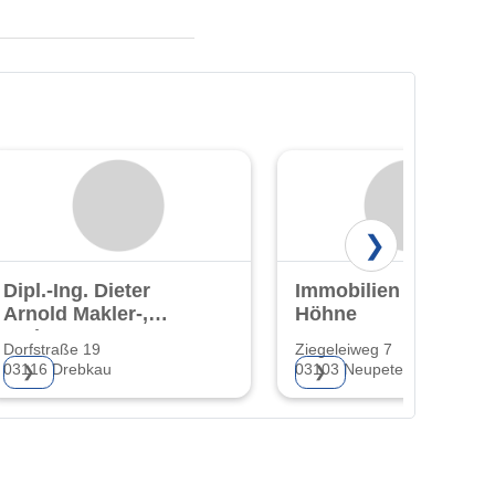
❯
Dipl.-Ing. Dieter
Immobilien Peter
Arnold Makler-,
Höhne
und
Dorfstraße 19
Ziegeleiweg 7
Gutachterbüro
03116 Drebkau
03103 Neupetershain
❯
❯
Cottbus