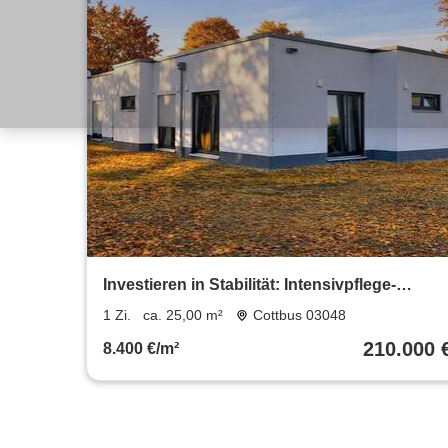
Investieren in Stabilität: Intensivpflege-
Apartment in Cottbus mit 5,5%
1 Zi.
ca. 25,00 m²
Cottbus 03048
Bruttomietrendite!
210.000 
8.400 €/m²