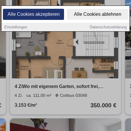
Alle Cookies akzeptieren
Alle Cookies ablehnen
Einstellungen
Datenschutzerklärung
4 ZiWo mit eigenem Garten, sofort frei,
Provisionsfrei
4 Zi.
ca. 111,00 m²
Cottbus 03048
€
350.000 €
3.153 €/m²