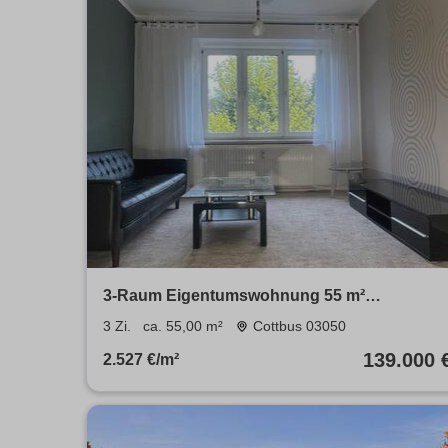
3-Raum Eigentumswohnung 55 m²
Spremberger Vorstadt
3 Zi.
ca. 55,00 m²
Cottbus 03050
139.000 
2.527 €/m²