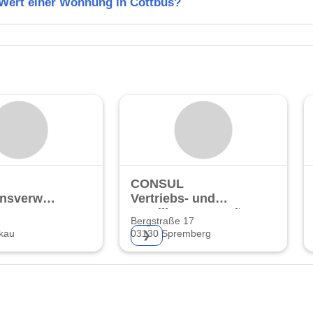
 Wert einer Wohnung in Cottbus?
CONSUL
nsverwaltung
Vertriebs- und
Beteiligungsgesellschaft
Bergstraße 17
mbH
kau
03130 Spremberg
❯