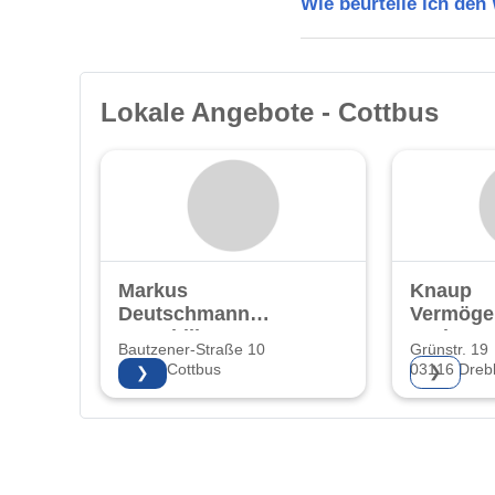
Wie beurteile ich den
Lokale Angebote - Cottbus
Markus
Knaup
Deutschmann
Vermöge
Immobilien
GmbH
Bautzener-Straße 10
Grünstr. 19
03046 Cottbus
03116 Dreb
❯
❯