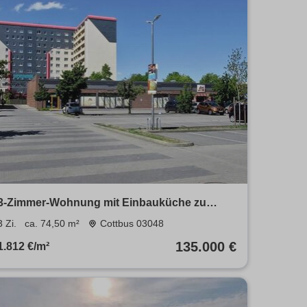
3-Zimmer-Wohnung mit Einbauküche zu
verkaufen
3 Zi.
ca. 74,50 m²
Cottbus 03048
135.000 €
1.812 €/m²