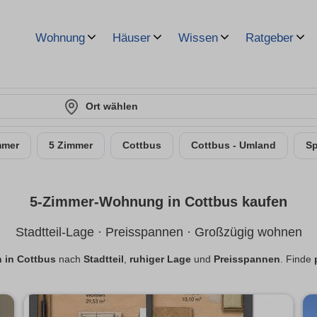
Wohnung
Häuser
Wissen
Ratgeber
Ort wählen
mmer
5 Zimmer
Cottbus
Cottbus - Umland
S
5-Zimmer-Wohnung in Cottbus kaufen
Stadtteil-Lage · Preisspannen · Großzügig wohnen
 in Cottbus
nach
Stadtteil
,
ruhiger Lage
und
Preisspannen
. Finde