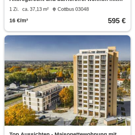
Einbauküche und Balkon!
1 Zi.
ca. 37,13 m²
Cottbus 03048
595 €
16 €/m²
Top Aussichten - Maisonettewohnung mit