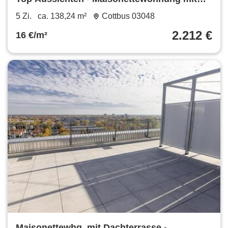
Dachterrasse!
5 Zi.
ca. 138,24 m²
Cottbus 03048
2.212 €
16 €/m²
Maisonettewhg. mit Dachterrasse -