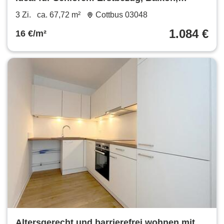
Einbauküche, Aufzug und mehr!
3 Zi.
ca. 67,72 m²
Cottbus 03048
1.084 €
16 €/m²
Altersgerecht und barrierefrei wohnen mit