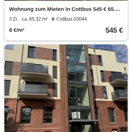
Wohnung zum Mieten in Cottbus 545 € 65.32
m²
3 Zi.
ca. 65,32 m²
Cottbus 03044
545 €
8 €/m²