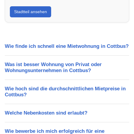
Erfahre mehr über deinen Stadtteil in Cottbus:
Stadtteil ansehen
Lebensqualität, Verkehrsanbindung, Schulen,
Freizeitmöglichkeiten und Mietpreise.
Wie finde ich schnell eine Mietwohnung in Cottbus?
Was ist besser Wohnung von Privat oder
Wohnungsunternehmen in Cottbus?
Wie hoch sind die durchschnittlichen Mietpreise in
Cottbus?
Welche Nebenkosten sind erlaubt?
Wie bewerbe ich mich erfolgreich für eine