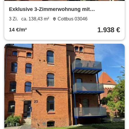
Exklusive 3-Zimmerwohnung mit
Dachterrasse und Kamin in Theaternähe
3 Zi.
ca. 138,43 m²
Cottbus 03046
1.938 €
14 €/m²