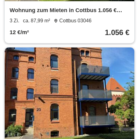
Wohnung zum Mieten in Cottbus 1.056 €
87.99 m²
3 Zi.
ca. 87,99 m²
Cottbus 03046
1.056 €
12 €/m²