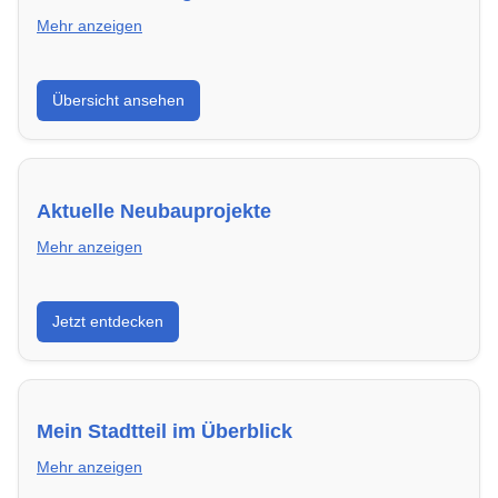
Mehr anzeigen
Hier findest du die wichtigsten Anbieter in Cottbus –
Übersicht ansehen
von Genossenschaften bis zu privaten Vermietern.
Aktuelle Neubauprojekte
Mehr anzeigen
Entdecke Neubauprojekte in Cottbus – modern,
Jetzt entdecken
energieeffizient und sofort bezugsfertig.
Mein Stadtteil im Überblick
Mehr anzeigen