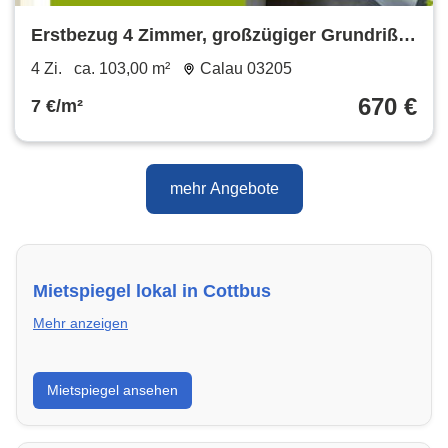
Erstbezug 4 Zimmer, großzügiger Grundriß,
Aufzug, Balkon
4 Zi.
ca. 103,00 m²
Calau 03205
670 €
7 €/m²
mehr Angebote
Mietspiegel lokal in Cottbus
Mehr anzeigen
Erhalte einen Überblick über die aktuellen Mietpreise
Mietspiegel ansehen
regional in Cottbus. So weißt du genau, welche Miete
fair ist und wo sich ein Vergleich lohnt.