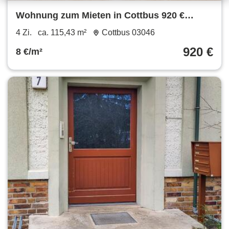
Wohnung zum Mieten in Cottbus 920 €
115.43 m²
4 Zi.
ca. 115,43 m²
Cottbus 03046
920 €
8 €/m²