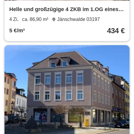
Helle und großzügige 4 ZKB im 1.OG eines 4-
Familienhauses
4 Zi.
ca. 86,90 m²
Jänschwalde 03197
434 €
5 €/m²