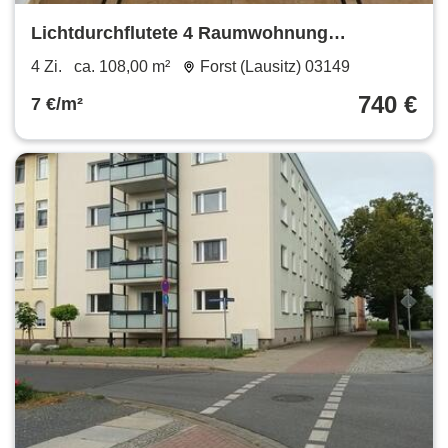
Lichtdurchflutete 4 Raumwohnung
hochwertig renoviert zu vermieten
4 Zi.
ca. 108,00 m²
Forst (Lausitz) 03149
740 €
7 €/m²