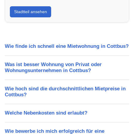
Erfahre mehr über deinen Stadtteil in Cottbus:
Stadtteil ansehen
Lebensqualität, Verkehrsanbindung, Schulen,
Freizeitmöglichkeiten und Mietpreise.
Wie finde ich schnell eine Mietwohnung in Cottbus?
Was ist besser Wohnung von Privat oder
Wohnungsunternehmen in Cottbus?
Wie hoch sind die durchschnittlichen Mietpreise in
Cottbus?
Welche Nebenkosten sind erlaubt?
Wie bewerbe ich mich erfolgreich für eine