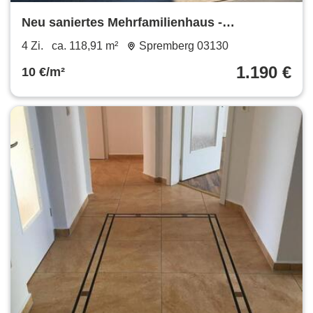
Neu saniertes Mehrfamilienhaus -
Vermietung einer 4-Raum-Wohnung im
4 Zi.
ca. 118,91 m²
Spremberg 03130
Herzen von Spremberg
1.190 €
10 €/m²