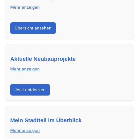
Mehr anzeigen
Hier findest du die wichtigsten Anbieter in Cottbus –
Übersicht ansehen
von Genossenschaften bis zu privaten Vermietern.
Aktuelle Neubauprojekte
Mehr anzeigen
Entdecke Neubauprojekte in Cottbus – modern,
Jetzt entdecken
energieeffizient und sofort bezugsfertig.
Mein Stadtteil im Überblick
Mehr anzeigen