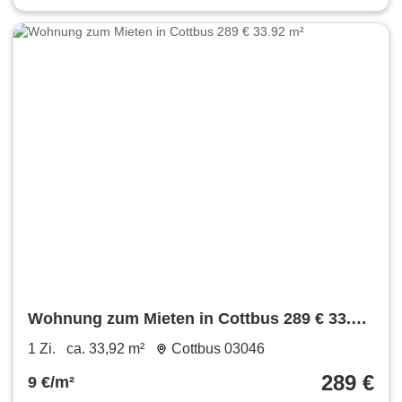
Wohnung zum Mieten in Cottbus 289 € 33.92
m²
1 Zi.
ca. 33,92 m²
Cottbus 03046
289 €
9 €/m²