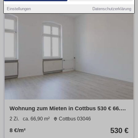
Einstellungen
Datenschutzerklärung
Wohnung zum Mieten in Cottbus 530 € 66.9
m²
2 Zi.
ca. 66,90 m²
Cottbus 03046
530 €
8 €/m²