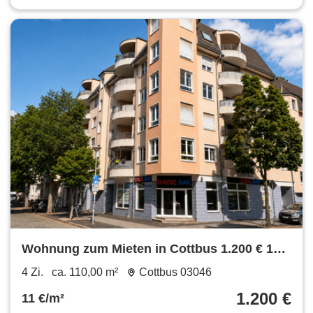
Wohnung zum Mieten in Cottbus 1.200 € 110
m²
4 Zi.
ca. 110,00 m²
Cottbus 03046
1.200 €
11 €/m²