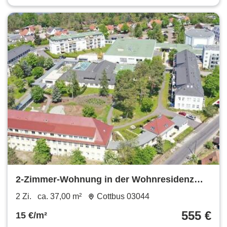
2-Zimmer-Wohnung in der Wohnresidenz
Branitz (1.2.05) zu vermieten - täglich freie
2 Zi.
ca. 37,00 m²
Cottbus 03044
SPA-Nutzung
555 €
15 €/m²