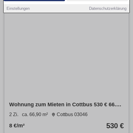
Einstellungen
Datenschutzerklärung
Wohnung zum Mieten in Cottbus 530 € 66.9
m²
2 Zi.
ca. 66,90 m²
Cottbus 03046
530 €
8 €/m²