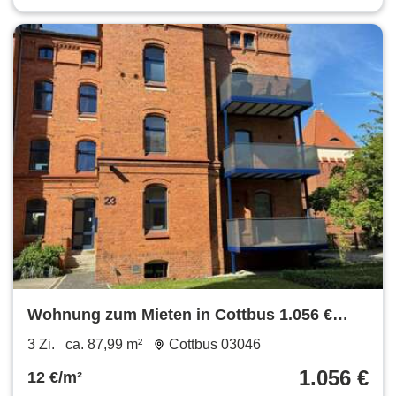
Wohnung zum Mieten in Cottbus 1.056 €
87.99 m²
3 Zi.
ca. 87,99 m²
Cottbus 03046
1.056 €
12 €/m²