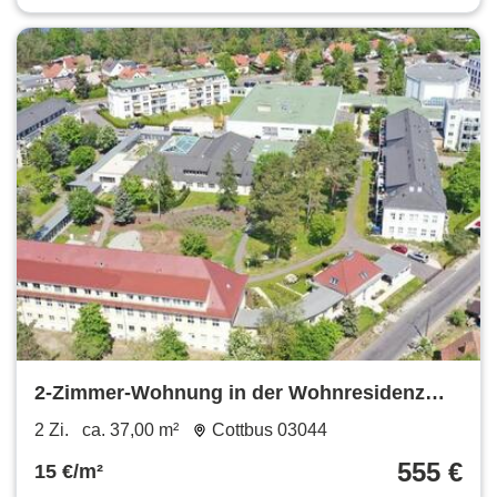
2-Zimmer-Wohnung in der Wohnresidenz
Branitz (1.2.05) zu vermieten - täglich freie
2 Zi.
ca. 37,00 m²
Cottbus 03044
SPA-Nutzung
555 €
15 €/m²