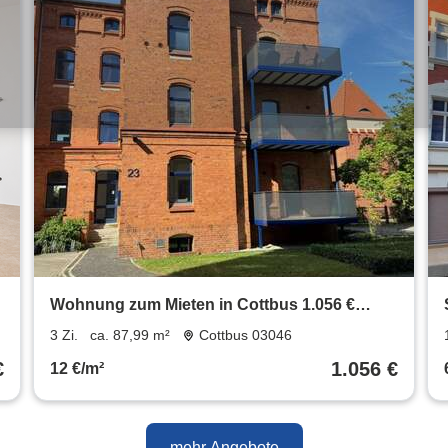
Wohnung zum Mieten in Cottbus 1.056 €
87.99 m²
3 Zi.
ca. 87,99 m²
Cottbus 03046
€
1.056 €
12 €/m²
mehr Angebote