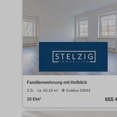
Familienwohnung mit Hofblick
3 Zi.
ca. 65,18 m²
Cottbus 03044
655 
10 €/m²