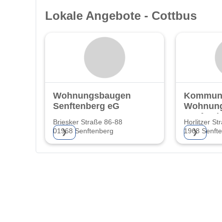
Lokale Angebote - Cottbus
Wohnungsbaugenossenschaft
Kommun
Senftenberg eG
Wohnung
Senften
Briesker Straße 86-88
Horlitzer St
01968 Senftenberg
1968 Senft
❯
❯