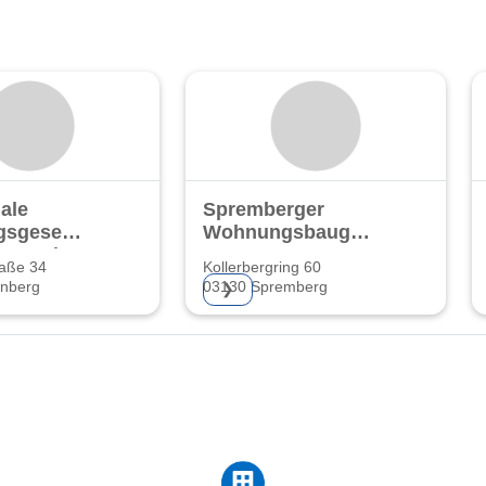
ale
Spremberger
sgesellschaft
Wohnungsbaugenossenschaf
berg mbH
e.G.
raße 34
Kollerbergring 60
enberg
03130 Spremberg
❯