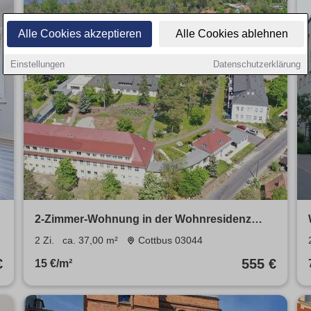
Alle Cookies akzeptieren
Alle Cookies ablehnen
Einstellungen
Datenschutzerklärung
2-Zimmer-Wohnung in der Wohnresidenz
Branitz (1.2.05) zu vermieten - täglich freie
2 Zi.
ca. 37,00 m²
Cottbus 03044
SPA-Nutzung
€
555 €
15 €/m²