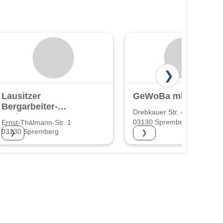
❯
Lausitzer
GeWoBa mbH
t
Bergarbeiter-
Drebkauer Str. 4
Wohnungsgenossenschaft
03130 Spremberg
Ernst-Thälmann-Str. 1
Brandenburg e.G.
03130 Spremberg
❯
❯